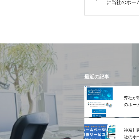
に当社のホー
録されました
最近の記事
弊社が
のホー
神奈川
社のホ