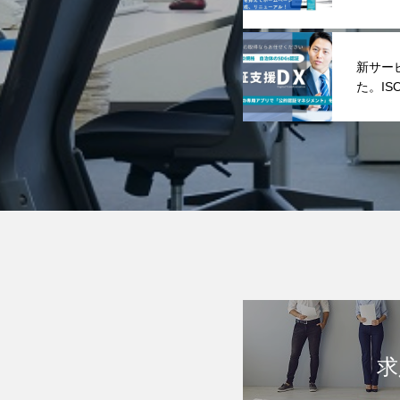
した。
新サー
た。I
プリで
求