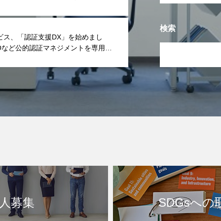
検索
ビス、「認証支援DX」を始めまし
SOなど公的認証マネジメントを専用ア
簡素化します。
人募集
SDGsへの